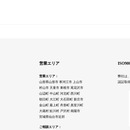
営業エリア
ISO9
営業エリア：
弊社は、
山形県山形市 寒河江市 上山市
認証取
村山市 天童市 東根市 尾花沢市
山辺町 中山町 河北町 西川町
朝日町 大江町 大石田町 新庄市
金山町 最上町 舟形町 真室川町
大蔵村 鮭川村 戸沢村 南陽市
宮城県仙台市近郊
ご相談エリア：