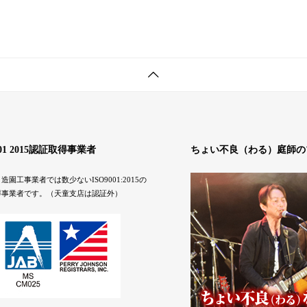
001 2015認証取得事業者
ちょい不良（わる）庭師の
造園工事業者では数少ないISO9001:2015の
得事業者です。（天童支店は認証外）