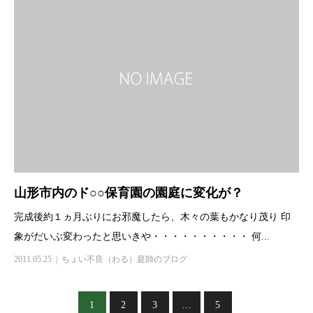
山形市内のド○○保育園の園庭に変化が？
完成後約１ヵ月ぶりにお邪魔したら、木々の葉もかなり茂り 印
象がだいぶ変わったと思いきや・・・・・・・・・・ 何...
2011.05.25
ちょい不良（わる）庭師のブログ
1
2
3
…
5