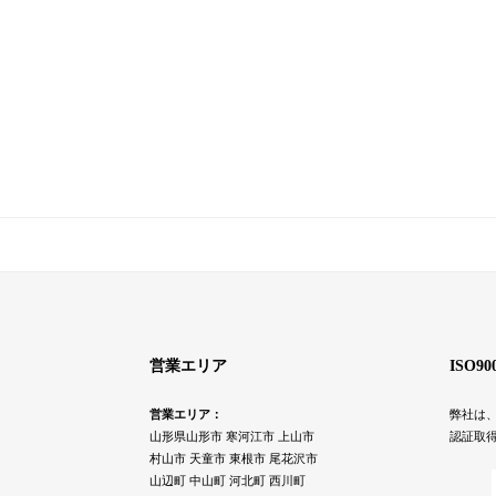
営業エリア
ISO9
営業エリア：
弊社は、
山形県山形市 寒河江市 上山市
認証取
村山市 天童市 東根市 尾花沢市
山辺町 中山町 河北町 西川町