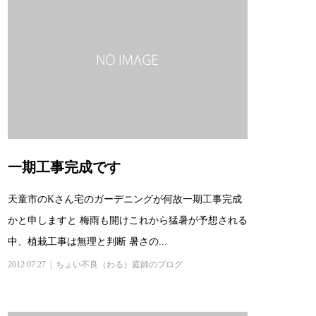
一期工事完成です
天童市のKさん宅のガーデニングが何故一期工事完成
かと申しますと 梅雨も開けこれから猛暑が予想される
中、植栽工事は無理と判断 暑さの...
2012.07.27
ちょい不良（わる）庭師のブログ