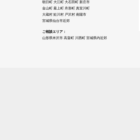
朝日町 大江町 大石田町 新庄市
金山町 最上町 舟形町 真室川町
大蔵村 鮭川村 戸沢村 南陽市
宮城県仙台市近郊
ご相談エリア：
山形県米沢市 高畠町 川西町 宮城県内近郊