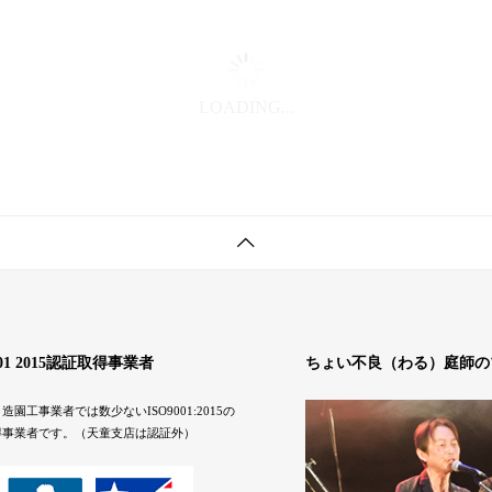
LOADING...
001 2015認証取得事業者
ちょい不良（わる）庭師の
造園工事業者では数少ないISO9001:2015の
得事業者です。（天童支店は認証外）