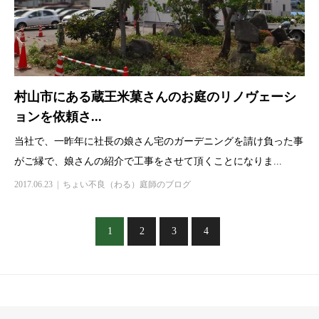
村山市にある蔵王米菓さんのお庭のリノヴェーシ
ョンを依頼さ...
当社で、一昨年に社長の娘さん宅のガーデニングを請け負った事
がご縁で、娘さんの紹介で工事をさせて頂くことになりま...
2017.06.23
ちょい不良（わる）庭師のブログ
1
2
3
4