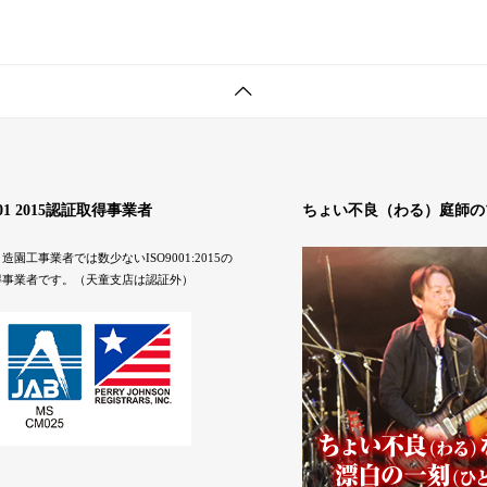
001 2015認証取得事業者
ちょい不良（わる）庭師の
造園工事業者では数少ないISO9001:2015の
得事業者です。（天童支店は認証外）