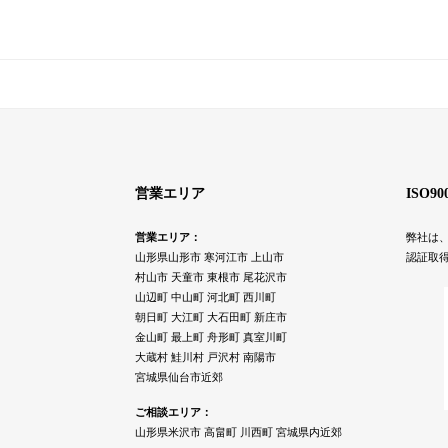
営業エリア
ISO9
営業エリア：
弊社は、
山形県山形市 寒河江市 上山市
認証取
村山市 天童市 東根市 尾花沢市
山辺町 中山町 河北町 西川町
朝日町 大江町 大石田町 新庄市
金山町 最上町 舟形町 真室川町
大蔵村 鮭川村 戸沢村 南陽市
宮城県仙台市近郊
ご相談エリア：
山形県米沢市 高畠町 川西町 宮城県内近郊