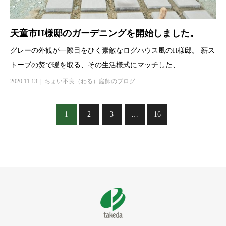
天童市H様邸のガーデニングを開始しました。
グレーの外観が一際目をひく素敵なログハウス風のH様邸。 薪ス
トーブの焚で暖を取る、その生活様式にマッチした、 ...
2020.11.13
ちょい不良（わる）庭師のブログ
1
2
3
…
16