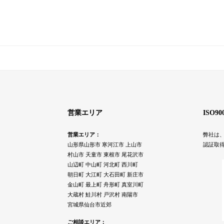
営業エリア
ISO9
営業エリア：
弊社は、
山形県山形市 寒河江市 上山市
認証取
村山市 天童市 東根市 尾花沢市
山辺町 中山町 河北町 西川町
朝日町 大江町 大石田町 新庄市
金山町 最上町 舟形町 真室川町
大蔵村 鮭川村 戸沢村 南陽市
宮城県仙台市近郊
ご相談エリア：