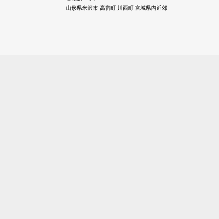
山形県米沢市 高畠町 川西町 宮城県内近郊