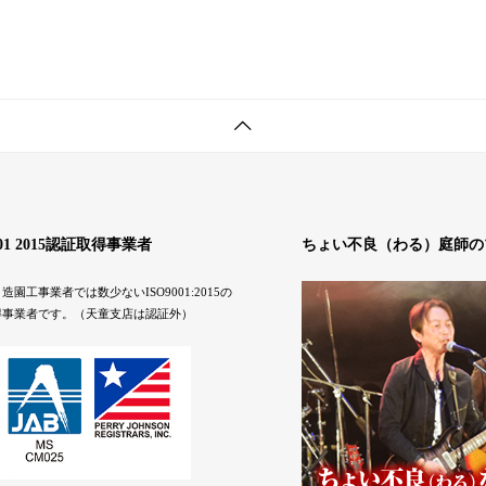
001 2015認証取得事業者
ちょい不良（わる）庭師の
造園工事業者では数少ないISO9001:2015の
得事業者です。（天童支店は認証外）