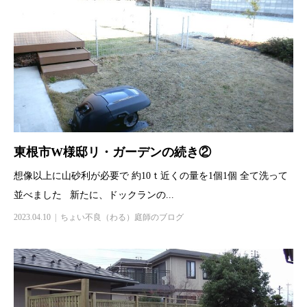
東根市W様邸リ・ガーデンの続き②
想像以上に山砂利が必要で 約10ｔ近くの量を1個1個 全て洗って
並べました 新たに、ドックランの...
2023.04.10
ちょい不良（わる）庭師のブログ