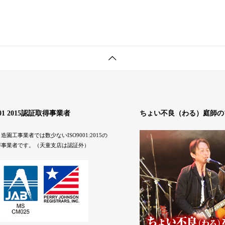
001 2015認証取得事業者
ちょい不良（わる）庭師の
造園工事業者では数少ないISO9001:2015の
得事業者です。（天童支店は認証外）