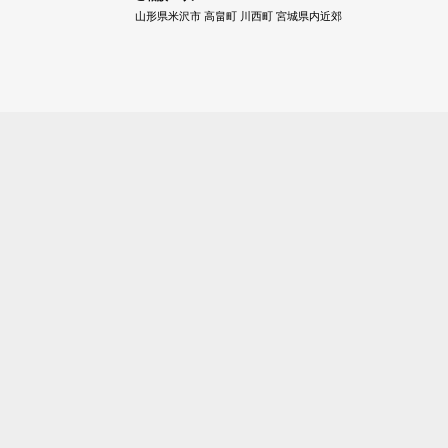
山形県米沢市 高畠町 川西町 宮城県内近郊