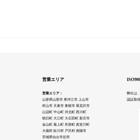
営業エリア
ISO9
営業エリア：
弊社は、
山形県山形市 寒河江市 上山市
認証取
村山市 天童市 東根市 尾花沢市
山辺町 中山町 河北町 西川町
朝日町 大江町 大石田町 新庄市
金山町 最上町 舟形町 真室川町
大蔵村 鮭川村 戸沢村 南陽市
宮城県仙台市近郊