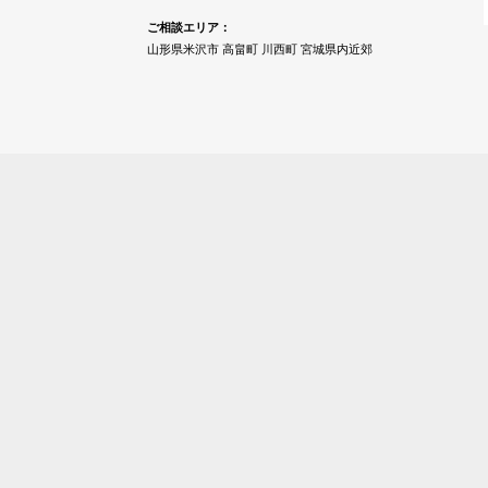
ご相談エリア：
山形県米沢市 高畠町 川西町 宮城県内近郊