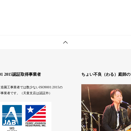
001 2015認証取得事業者
ちょい不良（わる）庭師の
造園工事業者では数少ないISO9001:2015の
得事業者です。（天童支店は認証外）