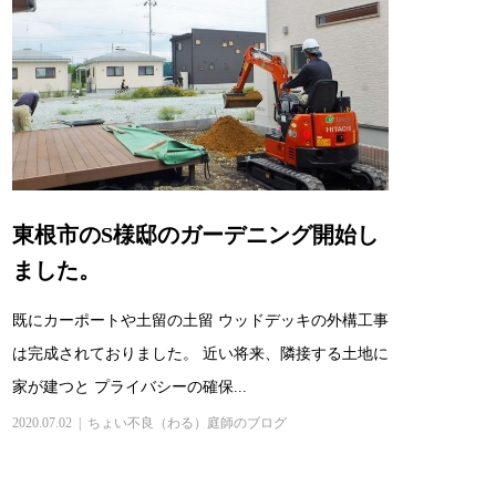
東根市のS様邸のガーデニング開始し
ました。
既にカーポートや土留の土留 ウッドデッキの外構工事
は完成されておりました。 近い将来、隣接する土地に
家が建つと プライバシーの確保...
2020.07.02
ちょい不良（わる）庭師のブログ