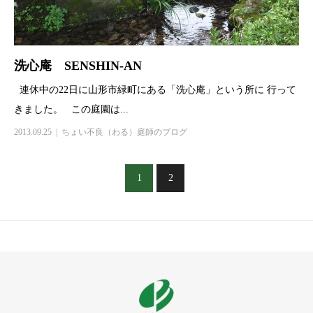
洗心庵 SENSHIN-AN
連休中の22日に山形市緑町にある「洗心庵」という所に 行って
きました。 この庭園は...
2013.09.25
ちょい不良（わる）庭師のブログ
1
2