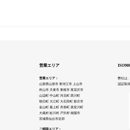
営業エリア
ISO9
営業エリア：
弊社は、
山形県山形市 寒河江市 上山市
認証取
村山市 天童市 東根市 尾花沢市
山辺町 中山町 河北町 西川町
朝日町 大江町 大石田町 新庄市
金山町 最上町 舟形町 真室川町
大蔵村 鮭川村 戸沢村 南陽市
宮城県仙台市近郊
ご相談エリア：