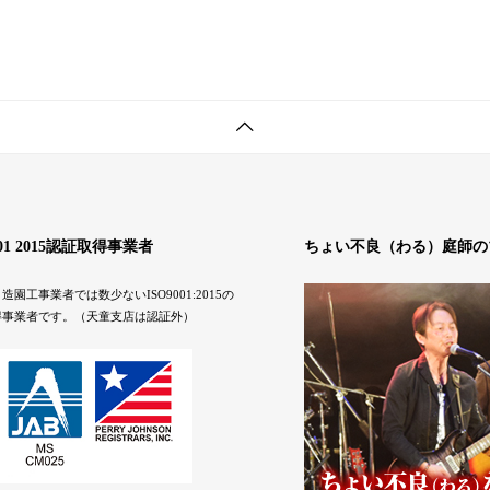
001 2015認証取得事業者
ちょい不良（わる）庭師の
造園工事業者では数少ないISO9001:2015の
得事業者です。（天童支店は認証外）