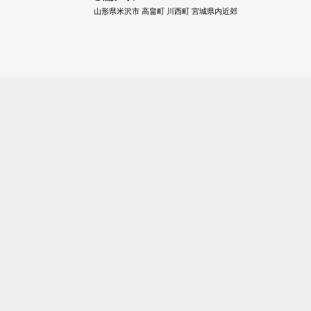
山形県米沢市 高畠町 川西町 宮城県内近郊