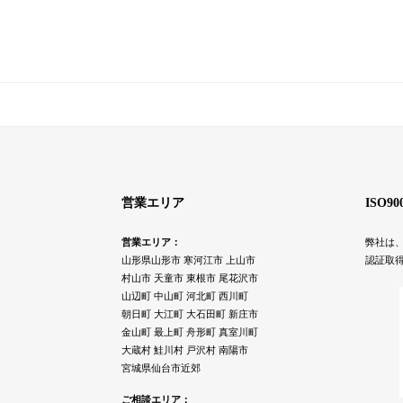
営業エリア
ISO9
営業エリア：
弊社は、
山形県山形市 寒河江市 上山市
認証取
村山市 天童市 東根市 尾花沢市
山辺町 中山町 河北町 西川町
朝日町 大江町 大石田町 新庄市
金山町 最上町 舟形町 真室川町
大蔵村 鮭川村 戸沢村 南陽市
宮城県仙台市近郊
ご相談エリア：