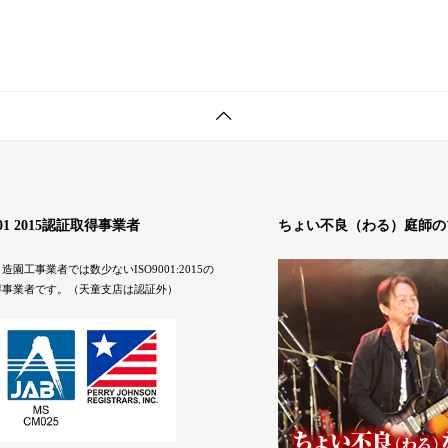
001 2015認証取得事業者
ちょい不良（わる）庭師の
造園工事業者では数少ないISO9001:2015の
得事業者です。（天童支店は認証外）