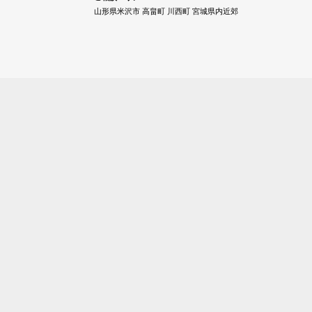
山形県米沢市 高畠町 川西町 宮城県内近郊