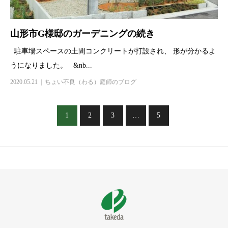
山形市G様邸のガーデニングの続き
駐車場スペースの土間コンクリートが打設され、 形が分かるよ
うになりました。 &nb...
2020.05.21
ちょい不良（わる）庭師のブログ
1
2
3
…
5