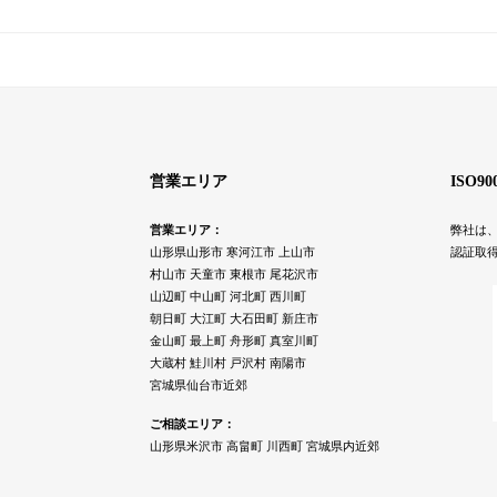
営業エリア
ISO9
営業エリア：
弊社は、
山形県山形市 寒河江市 上山市
認証取
村山市 天童市 東根市 尾花沢市
山辺町 中山町 河北町 西川町
朝日町 大江町 大石田町 新庄市
金山町 最上町 舟形町 真室川町
大蔵村 鮭川村 戸沢村 南陽市
宮城県仙台市近郊
ご相談エリア：
山形県米沢市 高畠町 川西町 宮城県内近郊