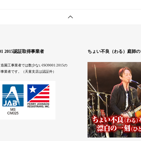
001 2015認証取得事業者
ちょい不良（わる）庭師の
造園工事業者では数少ないISO9001:2015の
得事業者です。（天童支店は認証外）