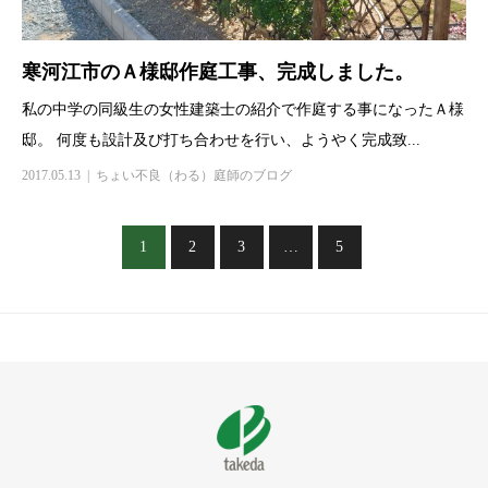
寒河江市のＡ様邸作庭工事、完成しました。
私の中学の同級生の女性建築士の紹介で作庭する事になったＡ様
邸。 何度も設計及び打ち合わせを行い、ようやく完成致...
2017.05.13
ちょい不良（わる）庭師のブログ
1
2
3
…
5