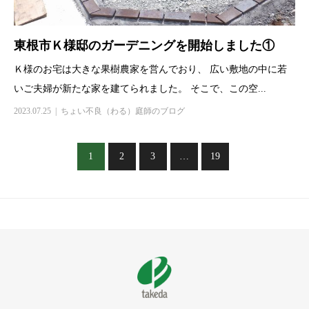
東根市Ｋ様邸のガーデニングを開始しました①
Ｋ様のお宅は大きな果樹農家を営んでおり、 広い敷地の中に若
いご夫婦が新たな家を建てられました。 そこで、この空...
2023.07.25
ちょい不良（わる）庭師のブログ
1
2
3
…
19