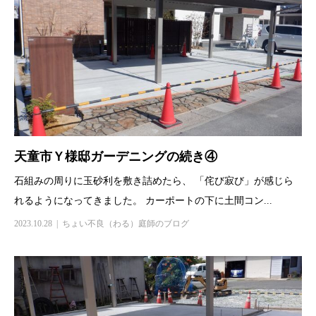
天童市Ｙ様邸ガーデニングの続き④
石組みの周りに玉砂利を敷き詰めたら、 「侘び寂び」が感じら
れるようになってきました。 カーポートの下に土間コン...
2023.10.28
ちょい不良（わる）庭師のブログ