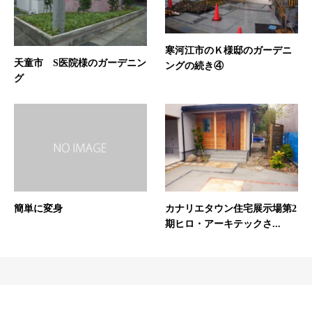
寒河江市のＫ様邸のガーデニ
天童市 S医院様のガーデニン
ングの続き④
グ
簡単に変身
カナリエタウン住宅展示場第2
期ヒロ・アーキテックさ...