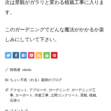
次は景観がガラリと変わる植栽工事に入りま
す。
このガーデニングでどんな魔法がかかるか楽
しみにしていて下さい。
投稿者:
takeda
ちょい不良（わる）庭師のブログ
アクセント
,
アプローチ
,
ガーデニング
,
ガーデニング工
事
,
カーポート
,
作庭工事
,
土間コンクリート
,
景観
,
植栽
,
石張り
コメント:
0