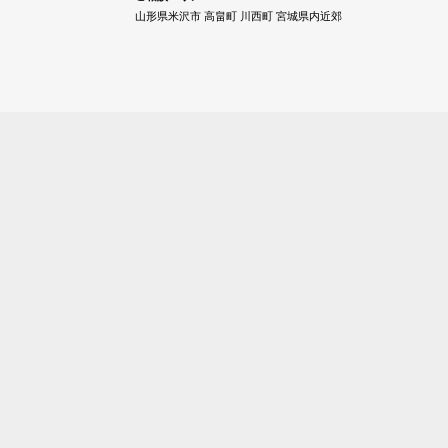
山形県米沢市 高畠町 川西町 宮城県内近郊