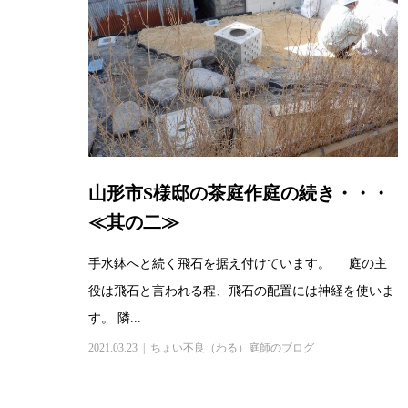
山形市S様邸の茶庭作庭の続き・・・
≪其の二≫
手水鉢へと続く飛石を据え付けています。 庭の主
役は飛石と言われる程、飛石の配置には神経を使いま
す。 隣...
2021.03.23
ちょい不良（わる）庭師のブログ