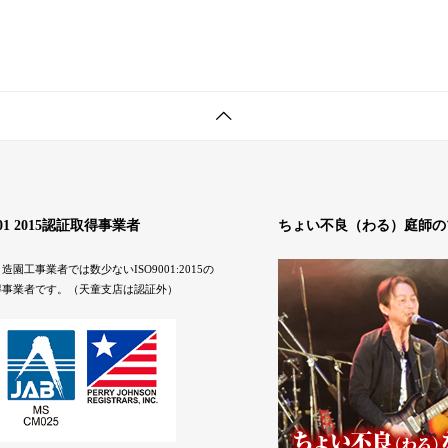
001 2015認証取得事業者
ちょい不良（わる）庭師の
造園工事業者では数少ないISO9001:2015の
得事業者です。（天童支店は認証外）