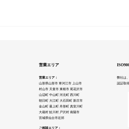
営業エリア
ISO9
営業エリア：
弊社は、
山形県山形市 寒河江市 上山市
認証取
村山市 天童市 東根市 尾花沢市
山辺町 中山町 河北町 西川町
朝日町 大江町 大石田町 新庄市
金山町 最上町 舟形町 真室川町
大蔵村 鮭川村 戸沢村 南陽市
宮城県仙台市近郊
ご相談エリア：