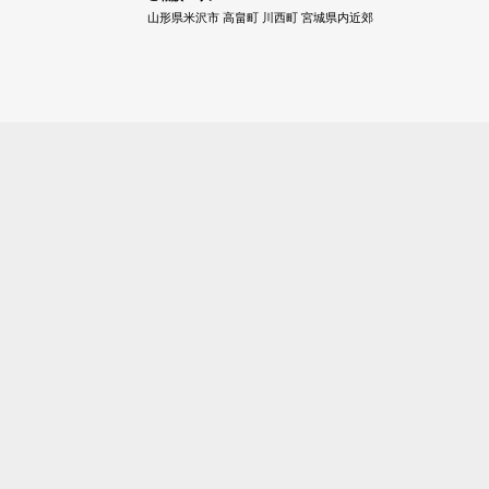
山形県米沢市 高畠町 川西町 宮城県内近郊