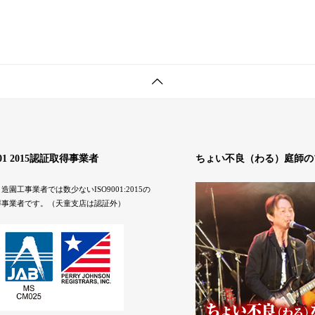
001 2015認証取得事業者
ちょい不良（わる）庭師の
造園工事業者では数少ないISO9001:2015の
得事業者です。（天童支店は認証外）