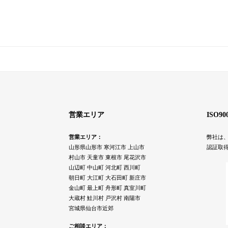
営業エリア
ISO9
営業エリア：
弊社は、
山形県山形市 寒河江市 上山市
認証取
村山市 天童市 東根市 尾花沢市
山辺町 中山町 河北町 西川町
朝日町 大江町 大石田町 新庄市
金山町 最上町 舟形町 真室川町
大蔵村 鮭川村 戸沢村 南陽市
宮城県仙台市近郊
ご相談エリア：