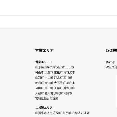
営業エリア
ISO9
営業エリア：
弊社は、
山形県山形市 寒河江市 上山市
認証取
村山市 天童市 東根市 尾花沢市
山辺町 中山町 河北町 西川町
朝日町 大江町 大石田町 新庄市
金山町 最上町 舟形町 真室川町
大蔵村 鮭川村 戸沢村 南陽市
宮城県仙台市近郊
ご相談エリア：
山形県米沢市 高畠町 川西町 宮城県内近郊