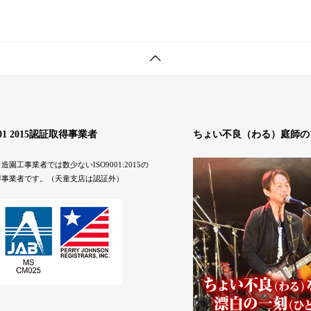
001 2015認証取得事業者
ちょい不良（わる）庭師の
造園工事業者では数少ないISO9001:2015の
得事業者です。（天童支店は認証外）