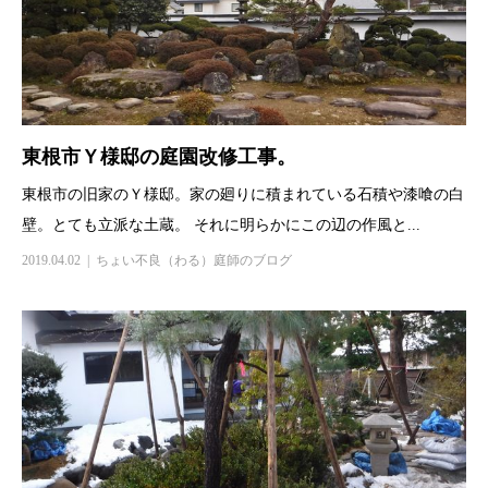
東根市Ｙ様邸の庭園改修工事。
東根市の旧家のＹ様邸。家の廻りに積まれている石積や漆喰の白
壁。とても立派な土蔵。 それに明らかにこの辺の作風と...
2019.04.02
ちょい不良（わる）庭師のブログ