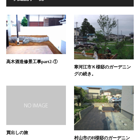
高木酒造修景工事part2-①
寒河江市Ｋ様邸のガーデニン
グの続き。
買出しの旅
村山市のH様邸のガーデニン