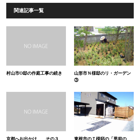
関連記事一覧
村山市O邸の作庭工事の続き
山形市Ｎ様邸のリ・ガーデン
③
京都へお出かけ その３
東根市のＴ様邸の「男前の