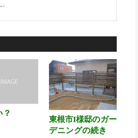
ん。
い？
東根市I様邸のガー
デニングの続き