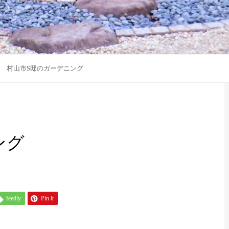
村山市S邸のガーデニング
ング
feedly
Pin it