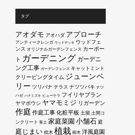
タグ
アオダモ
アプローチ
アオハダ
ウッドフェ
アンティークレンガ
ウッドデッキ
カーポー
ンス
オリジナルガーデンフェンス
ガーデニング
ガーデニ
ト
ング工事
キャットミント
ガーデンフェンス
ジューンベ
クリーピングタイム
リー
ツリバナ
テラス
ナツツバキ
ナツ
フイリヤブラン
ハゼ
ヒューケラ
ハナミズキ
ヤマモミジ
リガーデン
ヤマボウシ
作庭
作庭工事
化粧平板
土留
土間コ
小舗石
家庭菜園
庭
ンクリート
客土
植栽
庭じまい
洋風庭園
枕木
樹木