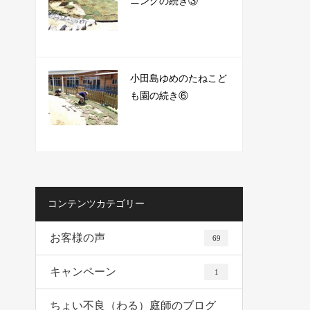
ニングの続き③
小田島ゆめのたねこど
も園の続き⑥
コンテンツカテゴリー
お客様の声
69
キャンペーン
1
ちょい不良（わる）庭師のブログ