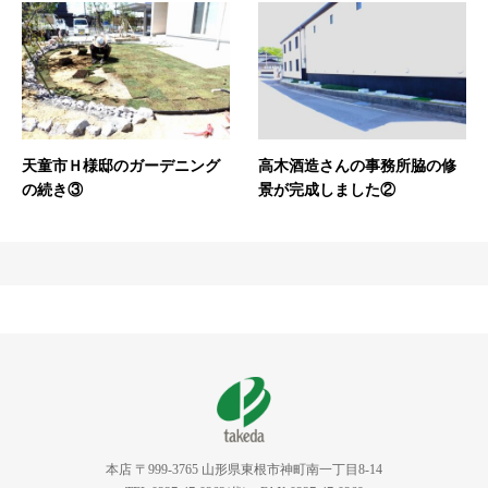
天童市Ｈ様邸のガーデニング
高木酒造さんの事務所脇の修
の続き③
景が完成しました②
本店 〒999-3765 山形県東根市神町南一丁目8-14