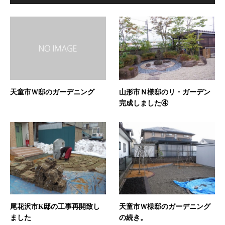
天童市Ｗ邸のガーデニング
山形市Ｎ様邸のリ・ガーデン
完成しました④
尾花沢市K邸の工事再開致し
天童市Ｗ様邸のガーデニング
ました
の続き。