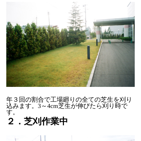
年３回の割合で工場廻りの全ての芝生を刈り
込みます。3～4cm芝生が伸びたら刈り時で
す。
２．芝刈作業中