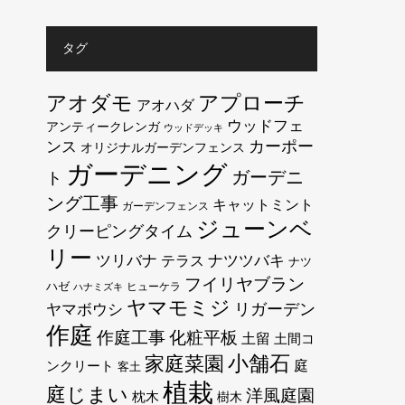
タグ
アオダモ
アプローチ
アオハダ
ウッドフェ
アンティークレンガ
ウッドデッキ
カーポー
ンス
オリジナルガーデンフェンス
ガーデニング
ガーデニ
ト
ング工事
キャットミント
ガーデンフェンス
ジューンベ
クリーピングタイム
リー
ツリバナ
テラス
ナツツバキ
ナツ
フイリヤブラン
ハゼ
ヒューケラ
ハナミズキ
ヤマモミジ
リガーデン
ヤマボウシ
作庭
作庭工事
化粧平板
土留
土間コ
小舗石
家庭菜園
庭
ンクリート
客土
植栽
庭じまい
洋風庭園
枕木
樹木