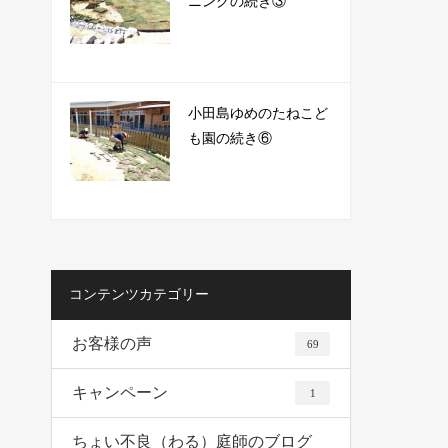
ニングの続き③
小田島ゆめのたねこど
も園の続き⑥
コンテンツカテゴリー
お客様の声
69
キャンペーン
1
ちょい不良（わる）庭師のブログ