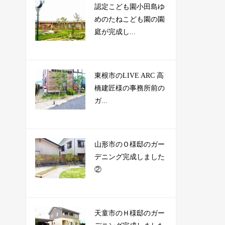
認定こども園小田島ゆ
めのたねこども園の園
庭が完成し...
東根市のLIVE ARC 高
橋建匠様の事務所前の
ガ...
山形市のＯ様邸のガー
デニング完成しました
②
天童市のＨ様邸のガー