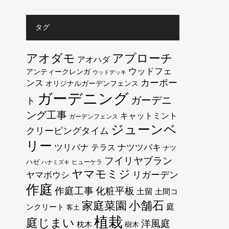
タグ
アオダモ
アプローチ
アオハダ
ウッドフェ
アンティークレンガ
ウッドデッキ
カーポー
ンス
オリジナルガーデンフェンス
ガーデニング
ガーデニ
ト
ング工事
キャットミント
ガーデンフェンス
ジューンベ
クリーピングタイム
リー
ツリバナ
テラス
ナツツバキ
ナツ
フイリヤブラン
ハゼ
ヒューケラ
ハナミズキ
ヤマモミジ
リガーデン
ヤマボウシ
作庭
作庭工事
化粧平板
土留
土間コ
小舗石
家庭菜園
庭
ンクリート
客土
植栽
庭じまい
洋風庭
枕木
樹木