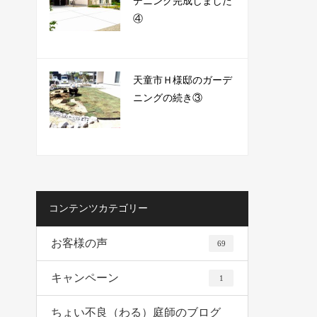
デニング完成しました
④
天童市Ｈ様邸のガーデ
ニングの続き③
コンテンツカテゴリー
お客様の声
69
キャンペーン
1
ちょい不良（わる）庭師のブログ