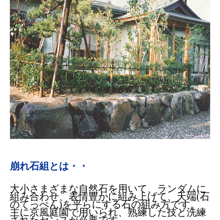
崩れ石組とは・・
大小さまざまな自然石を用いて、ランダムに
組み合わせ、表情豊かに組み上げて、天端(石
のてっぺん)を平らにする石の組み方です。
主に京風庭園で用いられ、熟練した技と洗練