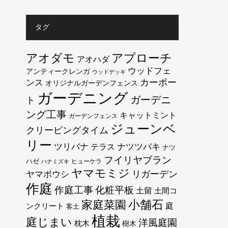
タグ
アオダモ
アプローチ
アオハダ
ウッドフェ
アンティークレンガ
ウッドデッキ
カーポー
ンス
オリジナルガーデンフェンス
ガーデニング
ガーデニ
ト
ング工事
キャットミント
ガーデンフェンス
ジューンベ
クリーピングタイム
リー
ツリバナ
テラス
ナツツバキ
ナツ
フイリヤブラン
ハゼ
ヒューケラ
ハナミズキ
ヤマモミジ
リガーデン
ヤマボウシ
作庭
作庭工事
化粧平板
土留
土間コ
小舗石
家庭菜園
庭
ンクリート
客土
植栽
庭じまい
洋風庭園
枕木
樹木