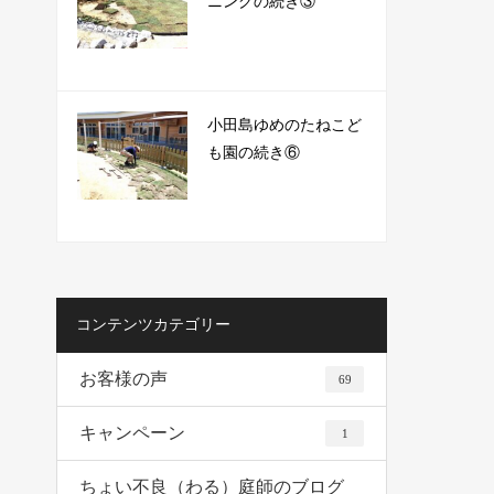
ニングの続き③
小田島ゆめのたねこど
も園の続き⑥
コンテンツカテゴリー
お客様の声
69
キャンペーン
1
ちょい不良（わる）庭師のブログ