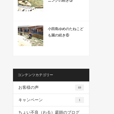
ニングの続き③
小田島ゆめのたねこど
も園の続き⑥
コンテンツカテゴリー
お客様の声
69
キャンペーン
1
ちょい不良（わる）庭師のブログ