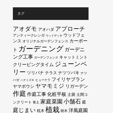
タグ
アオダモ
アプローチ
アオハダ
ウッドフェ
アンティークレンガ
ウッドデッキ
カーポー
ンス
オリジナルガーデンフェンス
ガーデニング
ガーデニ
ト
ング工事
キャットミント
ガーデンフェンス
ジューンベ
クリーピングタイム
リー
ツリバナ
テラス
ナツツバキ
ナツ
フイリヤブラン
ハゼ
ヒューケラ
ハナミズキ
ヤマモミジ
リガーデン
ヤマボウシ
作庭
作庭工事
化粧平板
土留
土間コ
小舗石
家庭菜園
庭
ンクリート
客土
植栽
庭じまい
洋風庭園
枕木
樹木