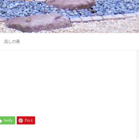
流しの夜
feedly
Pin it