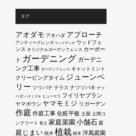
タグ
アオダモ
アプローチ
アオハダ
ウッドフェ
アンティークレンガ
ウッドデッキ
カーポー
ンス
オリジナルガーデンフェンス
ガーデニング
ガーデニ
ト
ング工事
キャットミント
ガーデンフェンス
ジューンベ
クリーピングタイム
リー
ツリバナ
テラス
ナツツバキ
ナツ
フイリヤブラン
ハゼ
ヒューケラ
ハナミズキ
ヤマモミジ
リガーデン
ヤマボウシ
作庭
作庭工事
化粧平板
土留
土間コ
小舗石
家庭菜園
庭
ンクリート
客土
植栽
庭じまい
洋風庭園
枕木
樹木