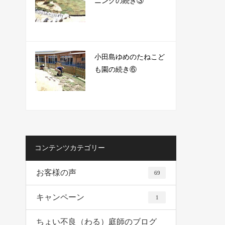
ニングの続き③
小田島ゆめのたねこど
も園の続き⑥
コンテンツカテゴリー
お客様の声
69
キャンペーン
1
ちょい不良（わる）庭師のブログ