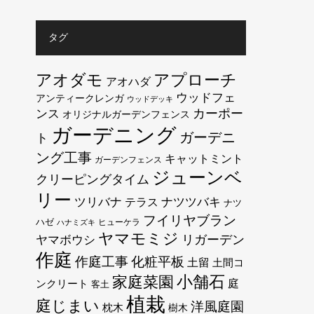
タグ
アオダモ
アプローチ
アオハダ
ウッドフェ
アンティークレンガ
ウッドデッキ
カーポー
ンス
オリジナルガーデンフェンス
ガーデニング
ガーデニ
ト
ング工事
キャットミント
ガーデンフェンス
ジューンベ
クリーピングタイム
リー
ツリバナ
テラス
ナツツバキ
ナツ
フイリヤブラン
ハゼ
ヒューケラ
ハナミズキ
ヤマモミジ
リガーデン
ヤマボウシ
作庭
作庭工事
化粧平板
土留
土間コ
小舗石
家庭菜園
庭
ンクリート
客土
植栽
庭じまい
洋風庭園
枕木
樹木