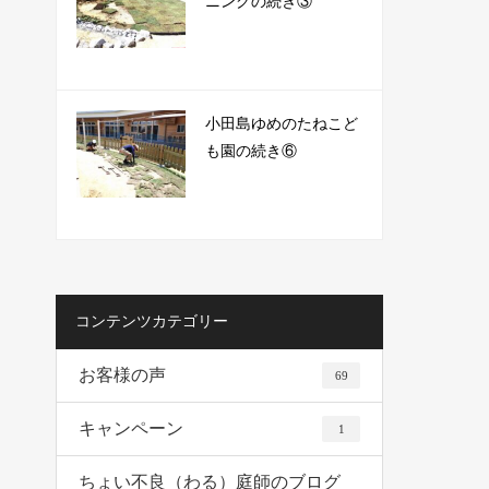
ニングの続き③
小田島ゆめのたねこど
も園の続き⑥
コンテンツカテゴリー
お客様の声
69
キャンペーン
1
ちょい不良（わる）庭師のブログ