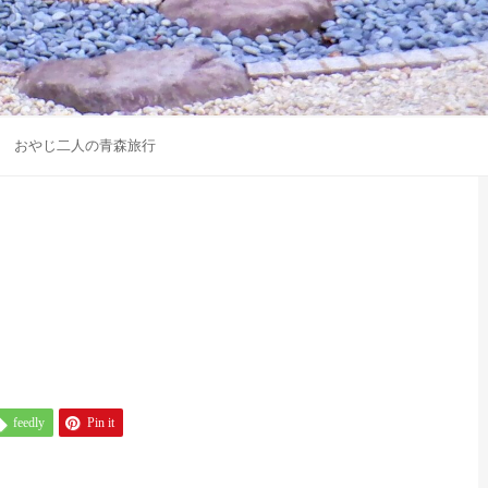
おやじ二人の青森旅行
feedly
Pin it