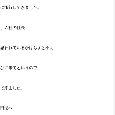
森に旅行してきました。
む、Ａ社の社長
う思われているかはちょと不明
遊びに来てというので
んで来ました。
和田湖へ