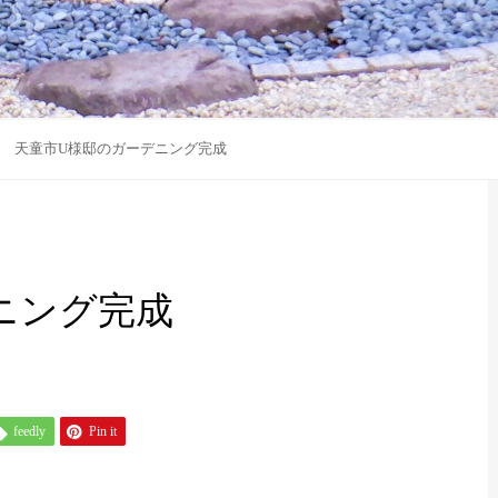
天童市U様邸のガーデニング完成
ニング完成
feedly
Pin it