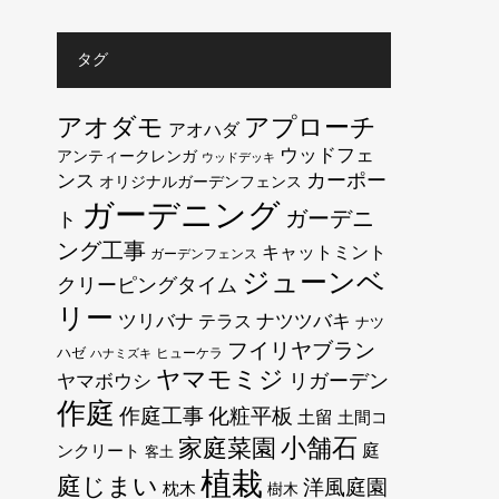
タグ
アオダモ
アプローチ
アオハダ
ウッドフェ
アンティークレンガ
ウッドデッキ
カーポー
ンス
オリジナルガーデンフェンス
ガーデニング
ガーデニ
ト
ング工事
キャットミント
ガーデンフェンス
ジューンベ
クリーピングタイム
リー
ツリバナ
テラス
ナツツバキ
ナツ
フイリヤブラン
ハゼ
ヒューケラ
ハナミズキ
ヤマモミジ
リガーデン
ヤマボウシ
作庭
作庭工事
化粧平板
土留
土間コ
小舗石
家庭菜園
庭
ンクリート
客土
植栽
庭じまい
洋風庭園
枕木
樹木