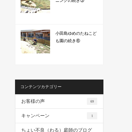
ニングの続き③
小田島ゆめのたねこど
も園の続き⑥
コンテンツカテゴリー
お客様の声
69
キャンペーン
1
ちょい不良（わる）庭師のブログ